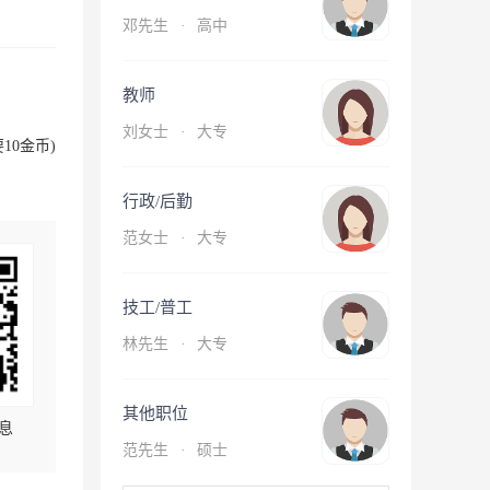
邓先生
·
高中
教师
刘女士
·
大专
10金币)
行政/后勤
范女士
·
大专
技工/普工
林先生
·
大专
其他职位
息
范先生
·
硕士