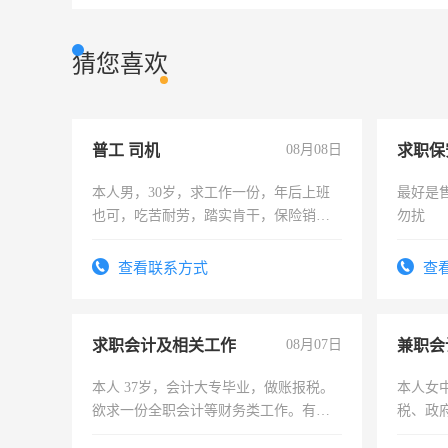
猜您喜欢
普工 司机
08月08日
求职保
本人男，30岁，求工作一份，年后上班
最好是
也可，吃苦耐劳，踏实肯干，保险销售
勿扰
勿扰
查看联系方式
查
求职会计及相关工作
08月07日
兼职会
本人 37岁，会计大专毕业，做账报税。
本人女
欲求一份全职会计等财务类工作。有会
税、政
计证
为各类