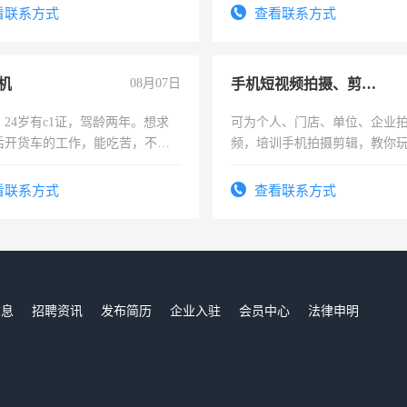
务咨询等业务。欲求兼职会计工
有高低压电工证和十几年工作
看联系方式
查看联系方式
机
08月07日
手机短视频拍摄、剪辑、抖音快手
24岁有c1证，驾龄两年。想求
可为个人、门店、单位、企业
后开货车的工作，能吃苦，不怕
频，培训手机拍摄剪辑，教你
可为个人、门店、单位、企业
频，培训手机拍摄剪辑，教你
看联系方式
查看联系方式
音！你也可以成为拍摄达人！
成为拍摄达人！
信息
招聘资讯
发布简历
企业入驻
会员中心
法律申明
们