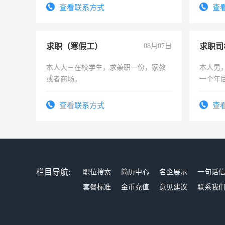
务，财
查看联系方式
查
作
求职（寒假工）
08月07日
求职司
本人大三在校学生，求兼职一份，家教
本人男，
或者商场。
一个年
加班。
查看联系方式
查
栏目导航:
职位搜索
简历中心
名企展示
一句话
套餐标准
金币充值
意见建议
联系我