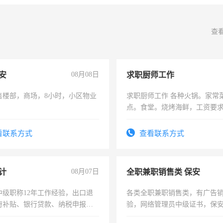
查
安
08月08日
求职厨师工作
售楼部，商场，8小时，小区物业
求职厨师工作 各种火锅。家常
点。食堂。烧烤海鲜，工资要求6
上
看联系方式
查看联系方式
计
08月07日
全职兼职销售类 保安
中级职称12年工作经验，出口退
各类全职兼职销售类，有广告
府补贴、银行贷款、纳税申报、
验，网络管理员中级证书，保
公司策划，设建新账，理乱账业
队长，形象岗或幼儿园保安，